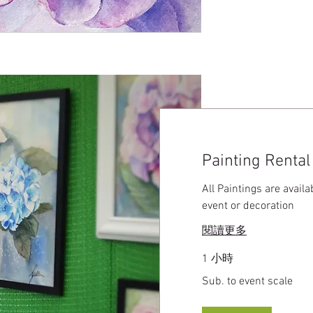
Painting Rental
All Paintings are availa
event or decoration
閱讀更多
1 小時
Sub.
Sub. to event scale
to
event
scale