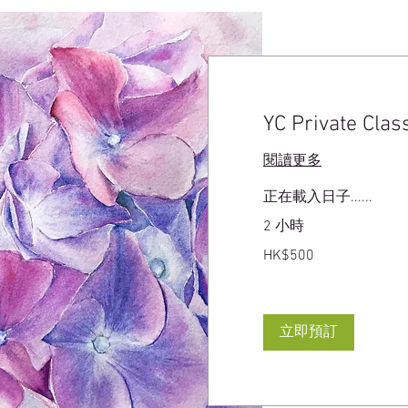
YC Private Clas
閱讀更多
正在載入日子......
2 小時
500
HK$500
港
元
立即預訂