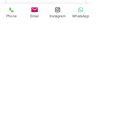
Phone
Email
Instagram
WhatsApp
立即預訂
聯絡資料
HKG
電話。
+852 9762 3233
我
yatchun@yatchun.com