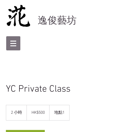
逸俊藝坊
YC Private Class
500
港
2 小時
2
HK$500
地點1
元
小
時