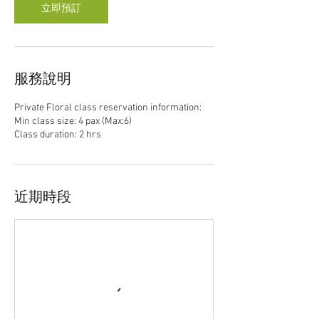
立即預訂
服務說明
Private Floral class reservation information:
Min class size: 4 pax (Max:6)
Class duration: 2 hrs
近期時段